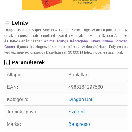
Leírás
Dragon Ball GT Super Saiyan 4 Gogeta Solid Edge Works figura 20cm az
egyik legnépszerűbb terméknek számít a FiguraNet - Figura, Szobor, Ajándék
és Játék webáruházban.
Anime / Manga
,
Képregény
,
Filmes
,
Disney
,
Sorozat
,
Gamer
figurák és kiegészítők rendelhetőek a webáruházban. Folyamatos
kedvezmények, országos kiszállítással, 30 000 Ft felett ingyenes szállítás!.
Paraméterek
Állapot:
Bontatlan
EAN:
4983164297560
Kategória:
Dragon Ball
Termék típusa:
Szobrok
Márka:
Banpresto