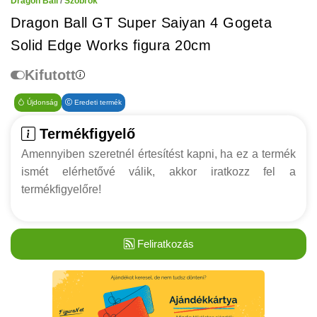
Dragon Ball
/
Szobrok
Dragon Ball GT Super Saiyan 4 Gogeta
Solid Edge Works figura 20cm
Kifutott
Újdonság
Eredeti termék
Termékfigyelő
Amennyiben szeretnél értesítést kapni, ha ez a termék
ismét elérhetővé válik, akkor iratkozz fel a
termékfigyelőre!
Feliratkozás