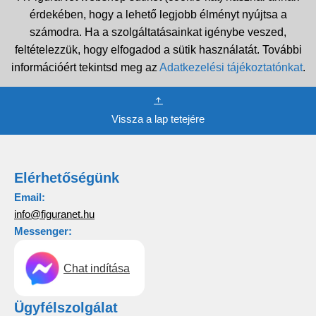
érdekében, hogy a lehető legjobb élményt nyújtsa a
számodra. Ha a szolgáltatásainkat igénybe veszed,
feltételezzük, hogy elfogadod a sütik használatát. További
információért tekintsd meg az
Adatkezelési tájékoztatónkat
.
Vissza a lap tetejére
Elérhetőségünk
Email:
info@figuranet.hu
Messenger:
Chat indítása
Ügyfélszolgálat