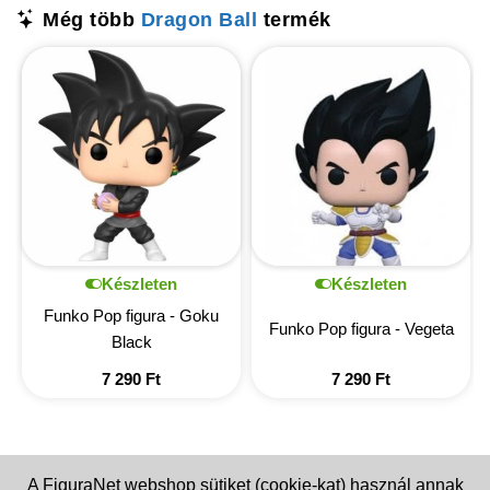
Még több
Dragon Ball
termék
Készleten
Készleten
Funko Pop figura - Goku
Funko Pop figura - Vegeta
Black
7 290
Ft
7 290
Ft
A FiguraNet webshop sütiket (cookie-kat) használ annak