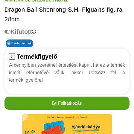
Anime / Manga
/
Dragon Ball
/
Figurák
Dragon Ball Shenrong S.H. Figuarts figura
28cm
Kifutott
Eredeti termék
Termékfigyelő
Amennyiben szeretnél értesítést kapni, ha ez a termék
ismét elérhetővé válik, akkor iratkozz fel a
termékfigyelőre!
Feliratkozás