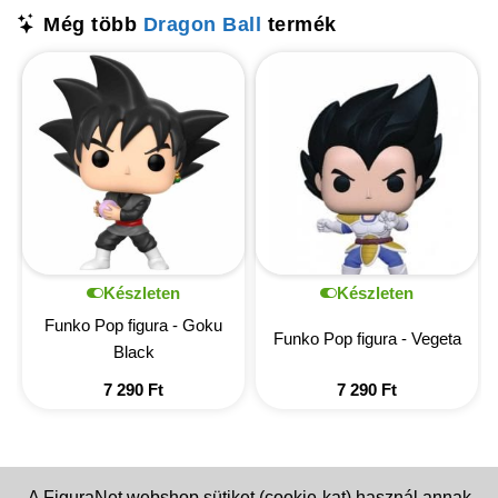
Még több
Dragon Ball
termék
Készleten
Készleten
Funko Pop figura - Goku
Funko Pop figura - Vegeta
Black
7 290
Ft
7 290
Ft
A FiguraNet webshop sütiket (cookie-kat) használ annak