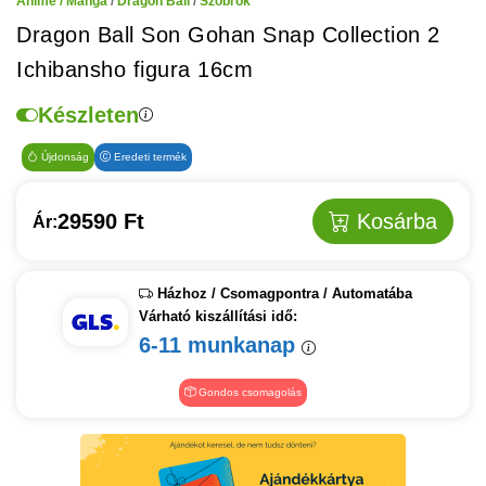
Anime / Manga
/
Dragon Ball
/
Szobrok
Dragon Ball Son Gohan Snap Collection 2
Ichibansho figura 16cm
Készleten
Újdonság
Eredeti termék
29590 Ft
Kosárba
Ár:
Házhoz / Csomagpontra / Automatába
Várható kiszállítási idő:
6-11 munkanap
Gondos csomagolás