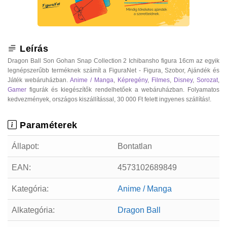
Leírás
Dragon Ball Son Gohan Snap Collection 2 Ichibansho figura 16cm az egyik
legnépszerűbb terméknek számít a FiguraNet - Figura, Szobor, Ajándék és
Játék webáruházban.
Anime / Manga
,
Képregény
,
Filmes
,
Disney
,
Sorozat
,
Gamer
figurák és kiegészítők rendelhetőek a webáruházban. Folyamatos
kedvezmények, országos kiszállítással, 30 000 Ft felett ingyenes szállítás!.
Paraméterek
Állapot:
Bontatlan
EAN:
4573102689849
Kategória:
Anime / Manga
Alkategória:
Dragon Ball