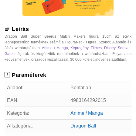
Leírás
Dragon Ball Super Beerus Match Makers figura 15cm az egyik
legnépszerűbb terméknek számít a FiguraNet - Figura, Szobor, Ajándék és
Játék webáruházban.
Anime / Manga
,
Képregény
,
Filmes
,
Disney
,
Sorozat
,
Gamer
figurák és kiegészítők rendelhetőek a webáruházban. Folyamatos
kedvezmények, országos kiszállítással, 30 000 Ft felett ingyenes szállítás!.
Paraméterek
Állapot:
Bontatlan
EAN:
4983164292015
Kategória:
Anime / Manga
Alkategória:
Dragon Ball