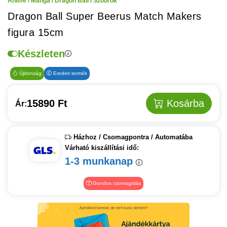
Anime / Manga
/
Dragon Ball
/
Szobrok
Dragon Ball Super Beerus Match Makers
figura 15cm
Készleten
Újdonság
Eredeti termék
15890 Ft
Kosárba
Ár:
Házhoz / Csomagpontra / Automatába
Várható kiszállítási idő:
1-3 munkanap
Gondos csomagolás