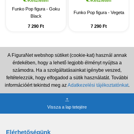
Készleten
Készleten
Funko Pop figura - Goku
Funko Pop figura - Vegeta
Black
7 290
Ft
7 290
Ft
A FiguraNet webshop sütiket (cookie-kat) használ annak
érdekében, hogy a lehető legjobb élményt nyújtsa a
számodra. Ha a szolgáltatásainkat igénybe veszed,
feltételezzük, hogy elfogadod a sütik használatát. További
információért tekintsd meg az
Adatkezelési tájékoztatónkat
.
Vissza a lap tetejére
Elérhetőségünk