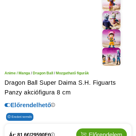
Anime / Manga
/
Dragon Ball
/
Mozgatható figurák
Dragon Ball Super Daima S.H. Figuarts
Panzy akciófigura 8 cm
Előrendelhető
Eredeti termék
Előrendelem
Ár: 81.6€
(29590Ft)