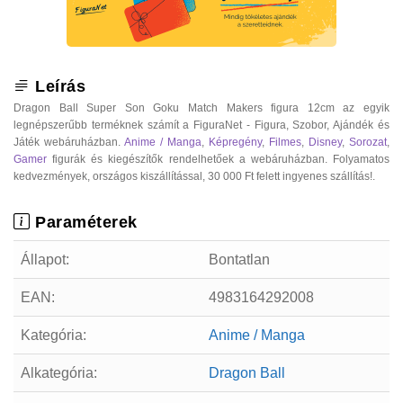
Leírás
Dragon Ball Super Son Goku Match Makers figura 12cm az egyik
legnépszerűbb terméknek számít a FiguraNet - Figura, Szobor, Ajándék és
Játék webáruházban.
Anime / Manga
,
Képregény
,
Filmes
,
Disney
,
Sorozat
,
Gamer
figurák és kiegészítők rendelhetőek a webáruházban. Folyamatos
kedvezmények, országos kiszállítással, 30 000 Ft felett ingyenes szállítás!.
Paraméterek
Állapot:
Bontatlan
EAN:
4983164292008
Kategória:
Anime / Manga
Alkategória:
Dragon Ball