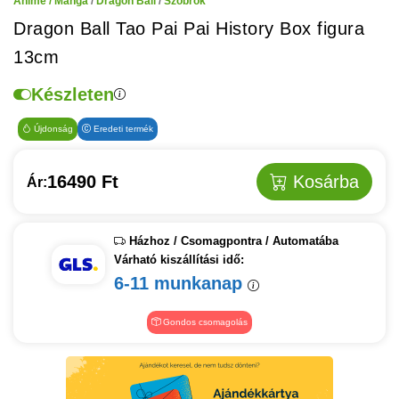
Anime / Manga
/
Dragon Ball
/
Szobrok
Dragon Ball Tao Pai Pai History Box figura
13cm
Készleten
Újdonság
Eredeti termék
16490 Ft
Kosárba
Ár:
Házhoz / Csomagpontra / Automatába
Várható kiszállítási idő:
6-11 munkanap
Gondos csomagolás