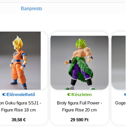
Banpresto
Előrendelhető
Készleten
on Goku figura SSJ1 -
Broly figura Full Power -
Gogeta 
Figure Rise 18 cm
Figure Rise 20 cm
39,58
€
29 590
Ft