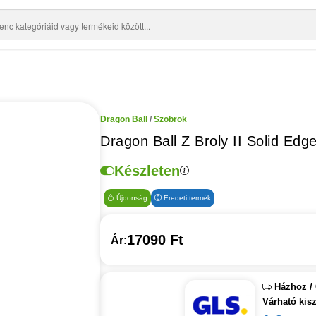
Dragon Ball
/
Szobrok
Dragon Ball Z Broly II Solid Edg
Készleten
Újdonság
Eredeti termék
17090 Ft
Ár:
Házhoz / 
Várható kiszá