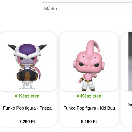
Márka:
Készleten
Készleten
S
Funko Pop figura - Frieza
Funko Pop figura - Kid Buu
7 290
Ft
8 190
Ft