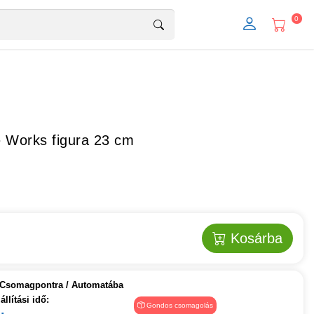
0
e Works figura 23 cm
Kosárba
Csomagpontra / Automatába
llítási idő:
Gondos csomagolás