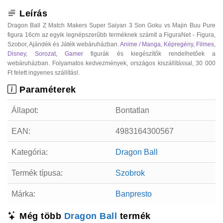
Leírás
Dragon Ball Z Match Makers Super Saiyan 3 Son Goku vs Majin Buu Pure
figura 16cm az egyik legnépszerűbb terméknek számít a FiguraNet - Figura,
Szobor, Ajándék és Játék webáruházban.
Anime / Manga
,
Képregény
,
Filmes
,
Disney
,
Sorozat
,
Gamer
figurák és kiegészítők rendelhetőek a
webáruházban. Folyamatos kedvezmények, országos kiszállítással, 30 000
Ft felett ingyenes szállítás!.
Paraméterek
Állapot:
Bontatlan
EAN:
4983164300567
Kategória:
Dragon Ball
Termék típusa:
Szobrok
Márka:
Banpresto
Még több
Dragon Ball
termék