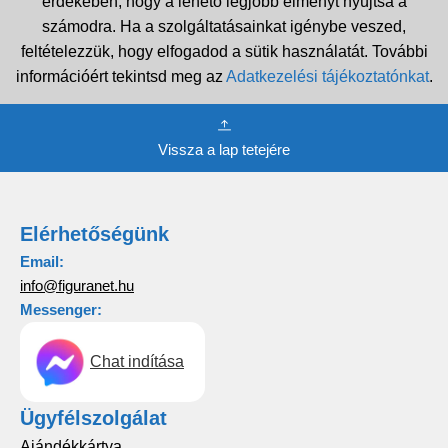
érdekében, hogy a lehető legjobb élményt nyújtsa a
számodra. Ha a szolgáltatásainkat igénybe veszed,
feltételezzük, hogy elfogadod a sütik használatát. További
információért tekintsd meg az
Adatkezelési tájékoztatónkat
.
Vissza a lap tetejére
Elérhetőségünk
Email:
info@figuranet.hu
Messenger:
Chat indítása
Ügyfélszolgálat
Ajándékkártya