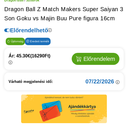
Dragon Ball
/
Szobrok
Dragon Ball Z Match Makers Super Saiyan 3
Son Goku vs Majin Buu Pure figura 16cm
Előrendelhető
Újdonság
Eredeti termék
Ár: 45.30€
(16290Ft)
Előrendelem
07/22/2026
Várható megjelenési idő: