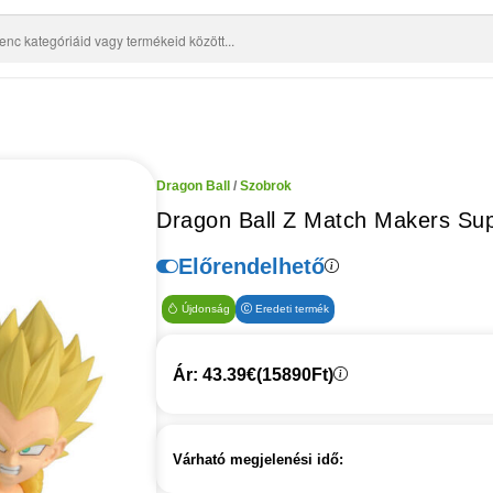
Dragon Ball
/
Szobrok
Dragon Ball Z Match Makers Sup
Előrendelhető
Újdonság
Eredeti termék
Ár: 43.39€
(15890Ft)
Várható megjelenési idő: