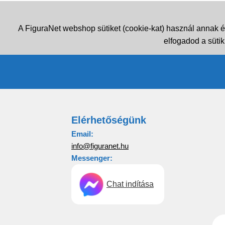
A FiguraNet webshop sütiket (cookie-kat) használ annak é
elfogadod a sütik
Elérhetőségünk
Email:
info@figuranet.hu
Messenger:
Chat indítása