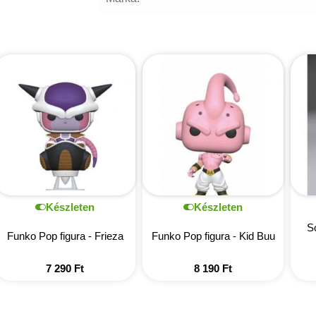
Készleten
Készleten
S
Funko Pop figura - Frieza
Funko Pop figura - Kid Buu
7 290
Ft
8 190
Ft