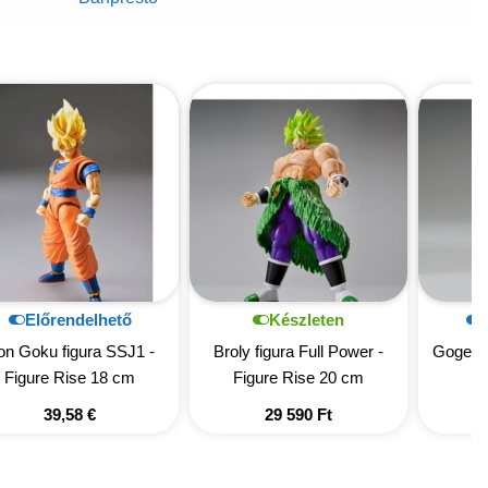
Előrendelhető
Készleten
on Goku figura SSJ1 -
Broly figura Full Power -
Gogeta 
Figure Rise 18 cm
Figure Rise 20 cm
39,58
€
29 590
Ft