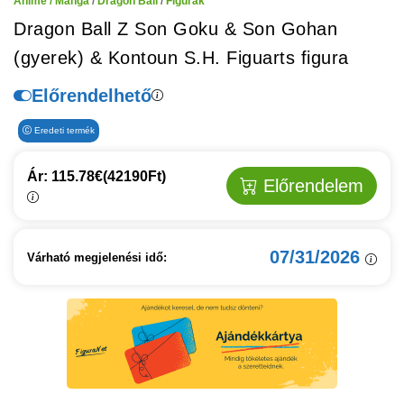
Anime / Manga
/
Dragon Ball
/
Figurák
Dragon Ball Z Son Goku & Son Gohan
(gyerek) & Kontoun S.H. Figuarts figura
Előrendelhető
Eredeti termék
Ár: 115.78€
(42190Ft)
Előrendelem
07/31/2026
Várható megjelenési idő: