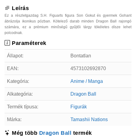
Leírás
Ez a részletgazdag S.H. Figuarts figura Son Gokut és gyermek Gohant
ábrázolja ikonikus pózban. Kötelező darab minden Dragon Ball rajongó
számára, ez a prémium minőségű gyűjtői tárgy tökéletes dísze lehet
polcodnak.
Paraméterek
Állapot:
Bontatlan
EAN:
4573102692870
Kategória:
Anime / Manga
Alkategória:
Dragon Ball
Termék típusa:
Figurák
Márka:
Tamashii Nations
Még több
Dragon Ball
termék