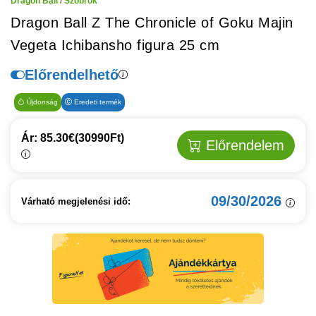
Dragon Ball
/
Szobrok
Dragon Ball Z The Chronicle of Goku Majin
Vegeta Ichibansho figura 25 cm
Előrendelhető
Újdonság
Eredeti termék
Ár: 85.30€
(30990Ft)
Előrendelem
09/30/2026
Várható megjelenési idő: