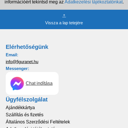
információért tekintsd meg az
Adatkezelési tájékoztatónkat
.
Vissza a lap tetejére
Elérhetőségünk
Email:
info@figuranet.hu
Messenger:
Chat indítása
Ügyfélszolgálat
Ajándékkártya
Szállítás és fizetés
Általános Szerződési Feltételek