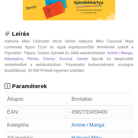
Leírás
Hatsune Miku Character Vocal Series Hatsune Miku Classical Maid
Luminasta figura 21cm az egyik legnépszerűbb terméknek számít a
FiguraNet - Figura, Szobor, Ajándék és Játék webáruházban.
Anime / Manga
,
Képregény
,
Filmes
,
Disney
,
Sorozat
,
Gamer
figurák és kiegészítők
rendelhetőek a webáruházban. Folyamatos kedvezmények, országos
kiszállítással, 30 000 Ft felett ingyenes szállítás!.
Paraméterek
Állapot:
Bontatlan
EAN:
4582733459400
Kategória:
Anime / Manga
Alkategória:
Hatsune Miku