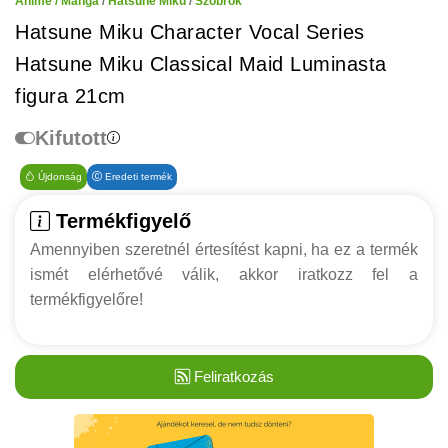
Anime / Manga
/
Hatsune Miku
/
Szobrok
Hatsune Miku Character Vocal Series
Hatsune Miku Classical Maid Luminasta
figura 21cm
Kifutott
Újdonság
Eredeti termék
Termékfigyelő
Amennyiben szeretnél értesítést kapni, ha ez a termék
ismét elérhetővé válik, akkor iratkozz fel a
termékfigyelőre!
Feliratkozás