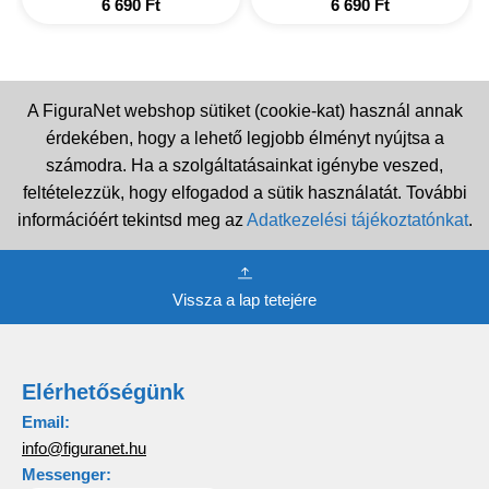
6 690
Ft
6 690
Ft
A FiguraNet webshop sütiket (cookie-kat) használ annak
érdekében, hogy a lehető legjobb élményt nyújtsa a
számodra. Ha a szolgáltatásainkat igénybe veszed,
feltételezzük, hogy elfogadod a sütik használatát. További
információért tekintsd meg az
Adatkezelési tájékoztatónkat
.
Vissza a lap tetejére
Elérhetőségünk
Email:
info@figuranet.hu
Messenger: