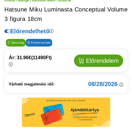
Anime / Manga
/
Hatsune Miku
/
Szobrok
Hatsune Miku Luminasta Conceptual Volume
3 figura 18cm
Előrendelhető
Újdonság
Eredeti termék
Ár: 31.96€
(11490Ft)
Előrendelem
08/28/2026
Várható megjelenési idő: