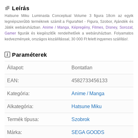
Leírás
Hatsune Miku Luminasta Conceptual Volume 3 figura 18cm az egyik
legnépszerűbb terméknek számít a FiguraNet - Figura, Szobor, Ajándék és
Játék webáruházban.
Anime / Manga
,
Képregény
,
Filmes
,
Disney
,
Sorozat
,
Gamer
figurák és kiegészítők rendelhetőek a webáruházban. Folyamatos
kedvezmények, országos kiszállítással, 30 000 Ft felett ingyenes szállítás!.
Paraméterek
Állapot:
Bontatlan
EAN:
4582733456133
Kategória:
Anime / Manga
Alkategória:
Hatsune Miku
Termék típusa:
Szobrok
Márka:
SEGA GOODS