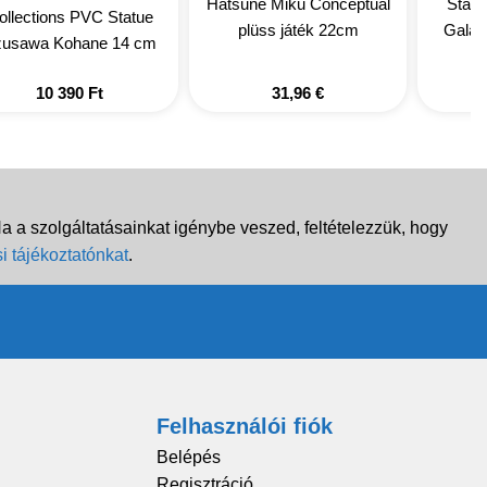
Hatsune Miku Conceptual
Statu
ollections PVC Statue
plüss játék 22cm
Galax
usawa Kohane 14 cm
10 390
Ft
31,96
€
 a szolgáltatásainkat igénybe veszed, feltételezzük, hogy
i tájékoztatónkat
.
Felhasználói fiók
Belépés
Regisztráció