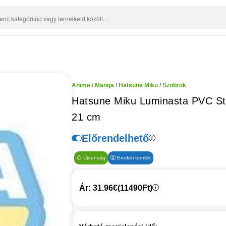
Anime / Manga
/
Hatsune Miku
/
Szobrok
Hatsune Miku Luminasta PVC Sta
21 cm
Előrendelhető
Újdonság
Eredeti termék
Ár: 31.96€
(11490Ft)