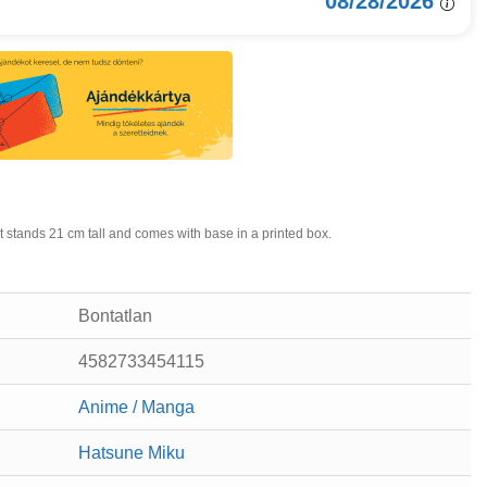
08/28/2026
 stands 21 cm tall and comes with base in a printed box.
Bontatlan
4582733454115
Anime / Manga
Hatsune Miku