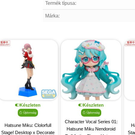
Termék típusa:
Márka:
Készleten
Készleten
Újdonság
Újdonság
Character Vocal Series 01:
Hatsune Miku: Clolorfull
Ha
Hatsune Miku Nendoroid
Stage! Desktop x Decorate
Sta