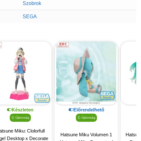
Szobrok
SEGA
Készleten
Előrendelhető
Újdonság
Újdonság
tsune Miku: Clolorfull
Hatsune Miku Volumen 1
Hatsun
ge! Desktop x Decorate