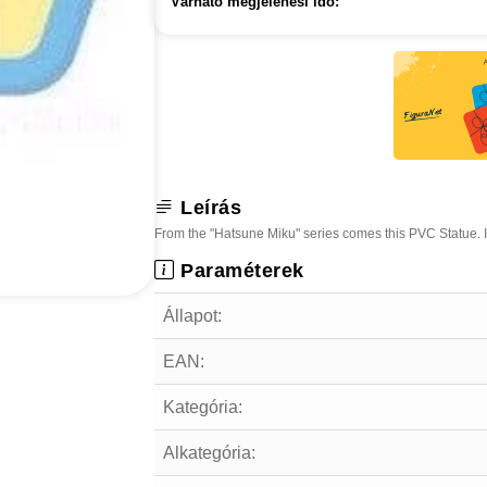
Várható megjelenési idő:
Leírás
From the "Hatsune Miku" series comes this PVC Statue. It
Paraméterek
Állapot:
EAN:
Kategória:
Alkategória: