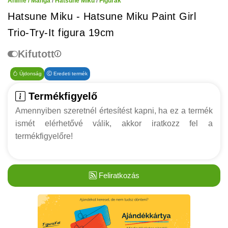
Anime / Manga
/
Hatsune Miku
/
Figurák
Hatsune Miku - Hatsune Miku Paint Girl
Trio-Try-It figura 19cm
Kifutott
Újdonság
Eredeti termék
Termékfigyelő
Amennyiben szeretnél értesítést kapni, ha ez a termék
ismét elérhetővé válik, akkor iratkozz fel a
termékfigyelőre!
Feliratkozás