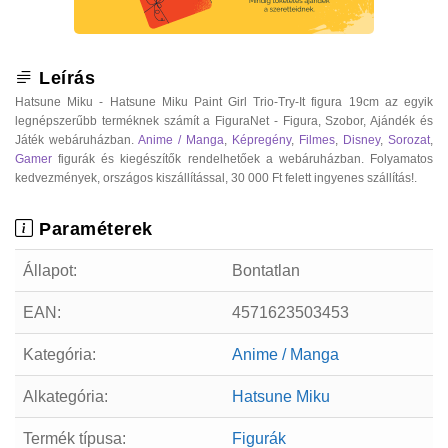
Leírás
Hatsune Miku - Hatsune Miku Paint Girl Trio-Try-It figura 19cm az egyik
legnépszerűbb terméknek számít a FiguraNet - Figura, Szobor, Ajándék és
Játék webáruházban.
Anime / Manga
,
Képregény
,
Filmes
,
Disney
,
Sorozat
,
Gamer
figurák és kiegészítők rendelhetőek a webáruházban. Folyamatos
kedvezmények, országos kiszállítással, 30 000 Ft felett ingyenes szállítás!.
Paraméterek
Állapot:
Bontatlan
EAN:
4571623503453
Kategória:
Anime / Manga
Alkategória:
Hatsune Miku
Termék típusa:
Figurák