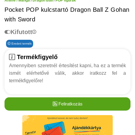
Anime / Manga
/
Dragon Ball
/
POP figurák
Pocket POP kulcstartó Dragon Ball Z Gohan
with Sword
Kifutott
Eredeti termék
Termékfigyelő
Amennyiben szeretnél értesítést kapni, ha ez a termék
ismét elérhetővé válik, akkor iratkozz fel a
termékfigyelőre!
Feliratkozás