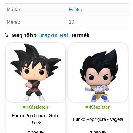
Márka:
Funko
Méret:
10
Még több
Dragon Ball
termék
Készleten
Készleten
Funko Pop figura - Goku
Funko Pop figura - Vegeta
Black
7 290
Ft
7 290
Ft