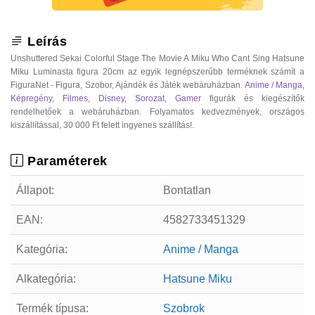
Leírás
Unshuttered Sekai Colorful Stage The Movie A Miku Who Cant Sing Hatsune
Miku Luminasta figura 20cm az egyik legnépszerűbb terméknek számít a
FiguraNet - Figura, Szobor, Ajándék és Játék webáruházban.
Anime / Manga
,
Képregény
,
Filmes
,
Disney
,
Sorozat
,
Gamer
figurák és kiegészítők
rendelhetőek a webáruházban. Folyamatos kedvezmények, országos
kiszállítással, 30 000 Ft felett ingyenes szállítás!.
Paraméterek
Állapot:
Bontatlan
EAN:
4582733451329
Kategória:
Anime / Manga
Alkategória:
Hatsune Miku
Termék típusa:
Szobrok