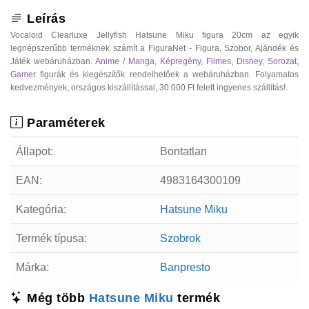
Leírás
Vocaloid Clearluxe Jellyfish Hatsune Miku figura 20cm az egyik
legnépszerűbb terméknek számít a FiguraNet - Figura, Szobor, Ajándék és
Játék webáruházban.
Anime / Manga
,
Képregény
,
Filmes
,
Disney
,
Sorozat
,
Gamer
figurák és kiegészítők rendelhetőek a webáruházban. Folyamatos
kedvezmények, országos kiszállítással, 30 000 Ft felett ingyenes szállítás!.
Paraméterek
Állapot:
Bontatlan
EAN:
4983164300109
Kategória:
Hatsune Miku
Termék típusa:
Szobrok
Márka:
Banpresto
Még több
Hatsune Miku
termék