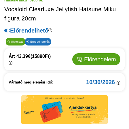
Hatsune Miku
/
Szobrok
Vocaloid Clearluxe Jellyfish Hatsune Miku
figura 20cm
Előrendelhető
Újdonság
Eredeti termék
Ár: 43.39€
(15890Ft)
Előrendelem
10/30/2026
Várható megjelenési idő: